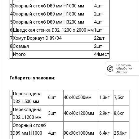
3
Опорный столб D89 мм H1000 мм
4шт
4
Опорный столб D89 мм H1800 мм
2шт
5
Опорный столб D89 мм H3200 мм
4шт
6
Шведская стенка D32, 1200 х 2000 мм
1шт
7
Хомут Воркаут D 89/34
22шт
8
Скамья
2шт
Итого
44мест
Политика
обработки
данных
Габариты упаковки:
Перекладина
1
6шт
40х40х500мм
1,3кг
7,5кг
D32 L500 мм
Перекладина
2
3шт
40х40х1200мм
2,9кг
8,6кг
D32 L1200 мм
Опорный столб
3
D89 мм H1000
4шт
90х90х1000мм
6,4кг
25,6кг