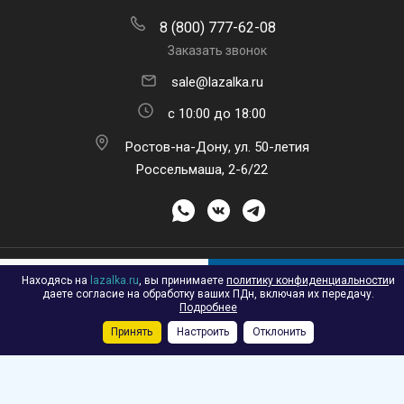
8 (800) 777-62-08
Заказать звонок
sale@lazalka.ru
с 10:00 до 18:00
Ростов-на-Дону, ул. 50-летия
Россельмаша, 2-6/22
ПОДПИСАТЬСЯ НА РАССЫЛКУ
Находясь на
lazalka.ru
, вы принимаете
политику конфиденциальности
и
В КОРЗИНУ
даете согласие на обработку ваших ПДн, включая их передачу.
Подробнее
Принять
Настроить
Отклонить
Каталог
Акции
Корзина
Контакты
Сравнение
Избранные
2026 © Лазалка - интернет-магазин детских спортивных товаров в
Ростове-на-Дону