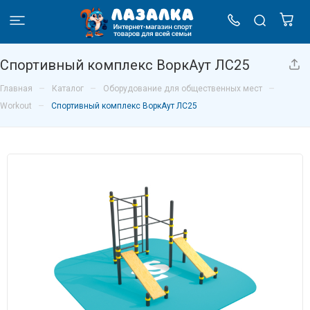
Спортивный комплекс ВоркАут ЛС25
–
–
–
Главная
Каталог
Оборудование для общественных мест
–
Workout
Спортивный комплекс ВоркАут ЛС25