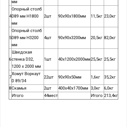
мм
Опорный столб
4
D89 мм H1800
2шт
90х90х1800мм
11,5кг
23,0кг
мм
Опорный столб
5
D89 мм H3200
4шт
90х90х3200мм
20,5кг
82,0кг
мм
Шведская
6
стенка D32,
1шт
40х1200х2000мм
25,5кг
25,5кг
1200 х 2000 мм
Хомут Воркаут
7
22шт
90х90х50мм
1,6кг
35,2кг
D 89/34
8
Скамья
2шт
400х40х1700мм
3,0кг
6,0кг
Итого
44мест
Итого
213,4кг