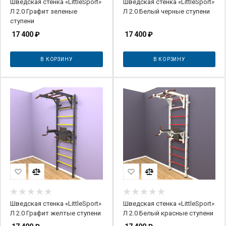
Шведская стенка «LittleSport»
Шведская стенка «LittleSport»
Л 2.0 Графит зеленые
Л 2.0 Белый черные ступени
ступени
17 400
₽
17 400
₽
В КОРЗИНУ
В КОРЗИНУ
Шведская стенка «LittleSport»
Шведская стенка «LittleSport»
Л 2.0 Графит желтые ступени
Л 2.0 Белый красные ступени